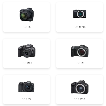
EOS R3
EOS M200
EOS R10
EOS R8
EOS R7
EOS R50