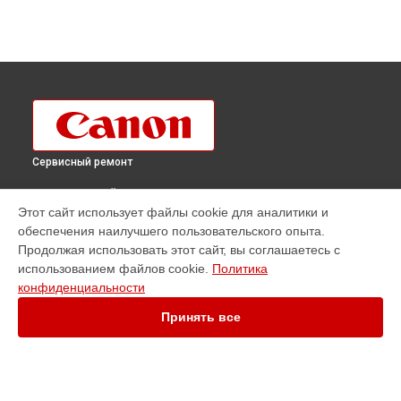
Сервисный ремонт
ВЫБЕРИ СВОЙ ГОРОД
Этот сайт использует файлы cookie для аналитики и
Ремонт фотовспышки Canon в
Краснодаре
обеспечения наилучшего пользовательского опыта.
Ремонт фотовспышки Canon в
Ростове-на-Дону
Продолжая использовать этот сайт, вы соглашаетесь с
Ремонт фотовспышки Canon в
Нижнем Новгороде
использованием файлов cookie.
Политика
конфиденциальности
Ремонт фотовспышки Canon в
Новосибирске
Ремонт фотовспышки Canon в
Челябинске
Принять все
Ремонт фотовспышки Canon в
Екатеринбурге
Ремонт фотовспышки Canon в
Казани
Ремонт фотовспышки Canon в
Уфе
Ремонт фотовспышки Canon в
Воронеже