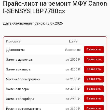
Прайс-лист на ремонт МФУ Canon
I-SENSYS LBP7780cx
Дата обновления прайса: 18.07.2026
Поломка
Цена
Диагностика
бесплатно
Заказать
Замена дуплекса
от 2500 ₽
Заказать
Замена сканера
от 4200 ₽
Заказать
Чистка блока проявки
от 2100 ₽
Заказать
Замена лазера
от 4200 ₽
Заказать
Замена абсорбера
от 2900 ₽
Заказать
Ремонт автоподатчика
от 3300 ₽
Заказать