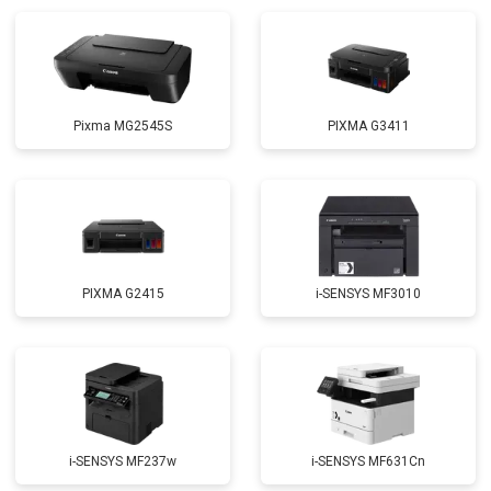
Pixma MG2545S
PIXMA G3411
PIXMA G2415
i-SENSYS MF3010
i-SENSYS MF237w
i-SENSYS MF631Cn