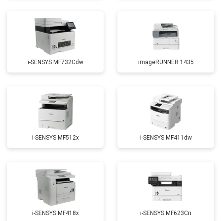
i-SENSYS MF732Cdw
imageRUNNER 1435
i-SENSYS MF512x
i-SENSYS MF411dw
i-SENSYS MF418x
i-SENSYS MF623Cn