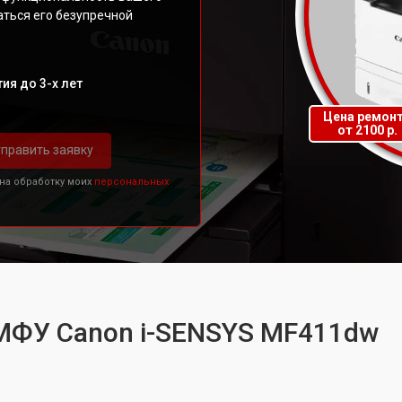
аться его безупречной
ия до 3-х лет
Цена ремон
от 2100 р.
править заявку
 на обработку моих
персональных
 МФУ Canon i-SENSYS MF411dw