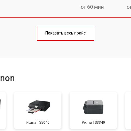
от 60 мин
о
от 100 мин
о
Показать весь прайс
от 60 мин
о
от 110 мин
о
anon
от 60 мин
о
от 100 мин
о
Pixma TS5040
Pixma TS3340
от 60 мин
о