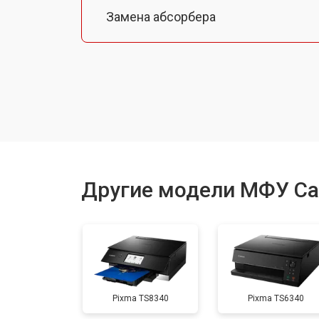
Замена абсорбера
Ремонт автоподатчика
Замена тормозной площадки
Замена термопленки
Другие модели МФУ C
Замена печки
Замена печатной головки
Pixma TS8340
Pixma TS6340
Замена каретки