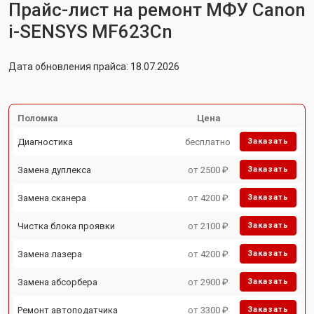
Прайс-лист на ремонт МФУ Canon
i-SENSYS MF623Cn
Дата обновления прайса: 18.07.2026
Поломка
Цена
Диагностика
бесплатно
Заказать
Замена дуплекса
от 2500 ₽
Заказать
Замена сканера
от 4200 ₽
Заказать
Чистка блока проявки
от 2100 ₽
Заказать
Замена лазера
от 4200 ₽
Заказать
Замена абсорбера
от 2900 ₽
Заказать
Ремонт автоподатчика
от 3300 ₽
Заказать