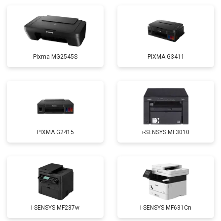
Pixma MG2545S
PIXMA G3411
PIXMA G2415
i-SENSYS MF3010
i-SENSYS MF237w
i-SENSYS MF631Cn