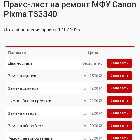
Прайс-лист на ремонт МФУ Canon
Pixma TS3340
Дата обновления прайса: 17.07.2026
Поломка
Цена
Диагностика
бесплатно
Заказать
Замена дуплекса
от 2500 ₽
Заказать
Замена сканера
от 4200 ₽
Заказать
Чистка блока проявки
от 2100 ₽
Заказать
Замена лазера
от 4200 ₽
Заказать
Замена абсорбера
от 2900 ₽
Заказать
Ремонт автоподатчика
от 3300 ₽
Заказать