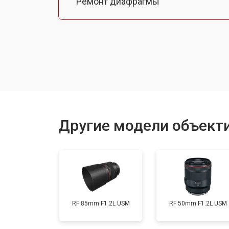
Ремонт диафрагмы
Восстановление после попадания в
Чистка от пыли
Юстировка
Другие модели объект
Замена байонета
Ремонт шлейфа оптического стаби
RF 85mm F1.2L USM
RF 50mm F1.2L USM