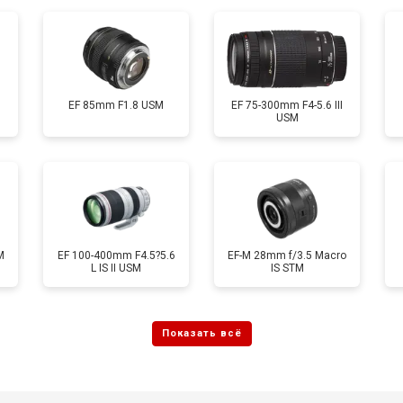
EF 85mm F1.8 USM
EF 75-300mm F4-5.6 III
USM
M
EF 100-400mm F4.5?5.6
EF-M 28mm f/3.5 Macro
L IS II USM
IS STM