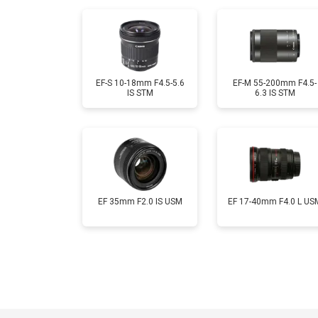
EF-S 10-18mm F4.5-5.6
EF-M 55-200mm F4.5-
IS STM
6.3 IS STM
EF 35mm F2.0 IS USM
EF 17-40mm F4.0 L US