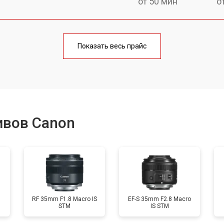
от 50 мин
о
лаги
от 60 мин
о
Показать весь прайс
от 50 мин
о
от 80 мин
о
ивов Canon
от 40 мин
о
лизатора
от 80 мин
о
RF 35mm F1.8 Macro IS
EF-S 35mm F2.8 Macro
STM
IS STM