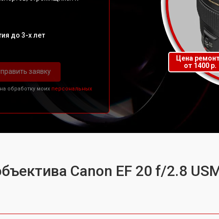
ия до 3-х лет
Цена ремон
от 1400 р.
править заявку
 на обработку моих
персональных
бъектива Canon EF 20 f/2.8 US