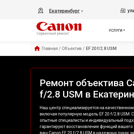
ул
Екатеринбург
▼
УСЛУГИ
Сервисный ремонт
Главная
/
Объектив
/
EF 20 f/2.8 USM
Ремонт объектива C
f/2.8 USM в Екатери
Наш центр специализируется на качественном
включая популярную модель EF 20 f/2.8 USM.
опытные специалисты и индивидуальный подх
гарантируют восстановление функций вашего 
ваш Canon EF 20 f/2.8 USM в надежных руках э