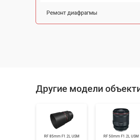
Ремонт диафрагмы
Восстановление после попадания в
Чистка от пыли
Юстировка
Другие модели объект
Замена байонета
Ремонт шлейфа оптического стаби
RF 85mm F1.2L USM
RF 50mm F1.2L USM