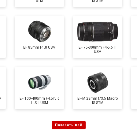
STM
IS STM
EF 85mm F1.8 USM
EF 75-300mm F4-5.6 III
USM
M
EF 100-400mm F4.5?5.6
EF-M 28mm f/3.5 Macro
L IS II USM
IS STM