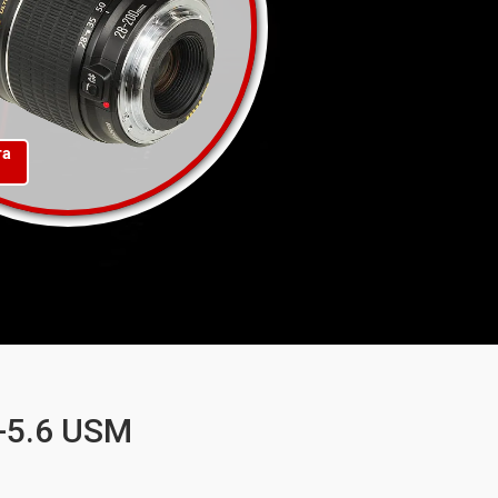
та
-5.6 USM