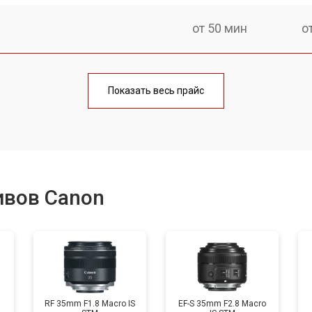
от 50 мин
о
лаги
от 60 мин
о
Показать весь прайс
от 50 мин
о
от 80 мин
о
ивов Canon
от 40 мин
о
лизатора
от 80 мин
о
RF 35mm F1.8 Macro IS
EF-S 35mm F2.8 Macro