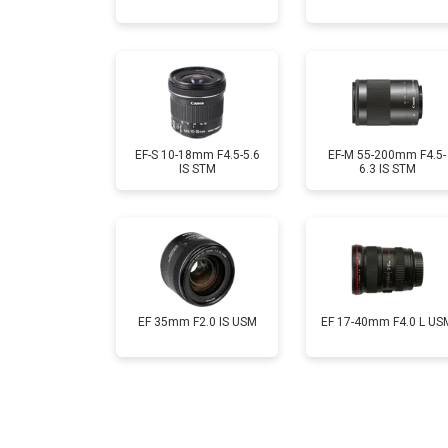
EF-S 10-18mm F4.5-5.6
EF-M 55-200mm F4.5-
IS STM
6.3 IS STM
EF 35mm F2.0 IS USM
EF 17-40mm F4.0 L US