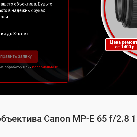
вашего объектива. Будьте
hoto в надежных руках
тали.
ия до 3-х лет
Цена ремон
от 1400 р.
править заявку
 на обработку моих
персональных
бъектива Canon MP-E 65 f/2.8 1