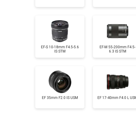
EF-S 10-18mm F4.5-5.6
EF-M 55-200mm F4.5-
IS STM
6.3 IS STM
EF 35mm F2.0 IS USM
EF 17-40mm F4.0 L US