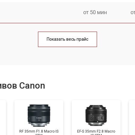
от 50 мин
о
лаги
от 60 мин
о
Показать весь прайс
от 50 мин
о
от 80 мин
о
ивов Canon
от 40 мин
о
лизатора
от 80 мин
о
RF 35mm F1.8 Macro IS
EF-S 35mm F2.8 Macro