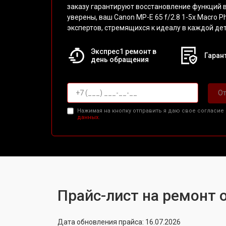
заказу гарантируют восстановление функций 
уверены, ваш Canon MP-E 65 f/2.8 1-5x Macro P
экспертов, стремящихся к идеалу в каждой де
Экспрес1 ремонт в
Гарант
день обращения
От
Нажимая на кнопку отправить я даю свое согласие
данных.
Прайс-лист на ремонт о
Дата обновления прайса: 16.07.2026