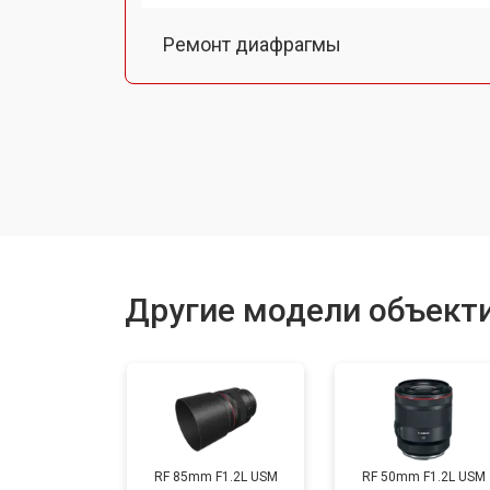
Ремонт диафрагмы
Восстановление после попадания в
Чистка от пыли
Юстировка
Другие модели объект
Замена байонета
Ремонт шлейфа оптического стаби
RF 85mm F1.2L USM
RF 50mm F1.2L USM