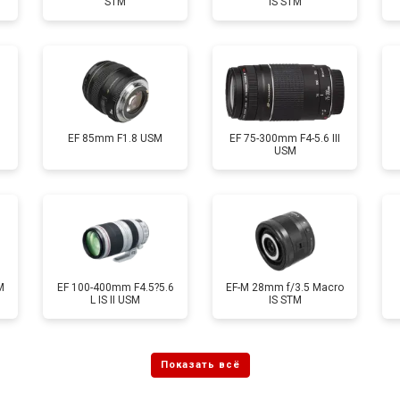
STM
IS STM
EF 85mm F1.8 USM
EF 75-300mm F4-5.6 III
USM
M
EF 100-400mm F4.5?5.6
EF-M 28mm f/3.5 Macro
L IS II USM
IS STM