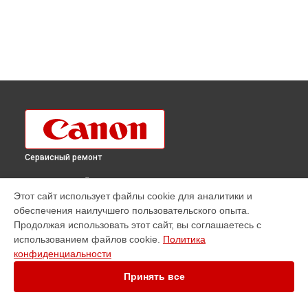
Сервисный ремонт
ВЫБЕРИ СВОЙ ГОРОД
Этот сайт использует файлы cookie для аналитики и
Ремонт плоттера ColorWave 9000 Canon в
Краснодаре
обеспечения наилучшего пользовательского опыта.
Ремонт плоттера ColorWave 9000 Canon в
Ростове-на-Дону
Продолжая использовать этот сайт, вы соглашаетесь с
Ремонт плоттера ColorWave 9000 Canon в
Нижнем
использованием файлов cookie.
Политика
Новгороде
конфиденциальности
Ремонт плоттера ColorWave 9000 Canon в
Новосибирске
Принять все
Ремонт плоттера ColorWave 9000 Canon в
Челябинске
Ремонт плоттера ColorWave 9000 Canon в
Екатеринбурге