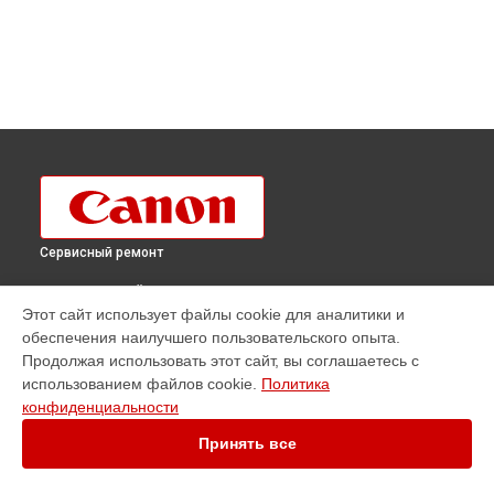
Сервисный ремонт
ВЫБЕРИ СВОЙ ГОРОД
Этот сайт использует файлы cookie для аналитики и
Ремонт плоттера imagePROGRAF TZ-30000 Canon в
обеспечения наилучшего пользовательского опыта.
Краснодаре
Продолжая использовать этот сайт, вы соглашаетесь с
Ремонт плоттера imagePROGRAF TZ-30000 Canon в
использованием файлов cookie.
Политика
Ростове-на-Дону
конфиденциальности
Ремонт плоттера imagePROGRAF TZ-30000 Canon в
Нижнем
Новгороде
Принять все
Ремонт плоттера imagePROGRAF TZ-30000 Canon в
Новосибирске