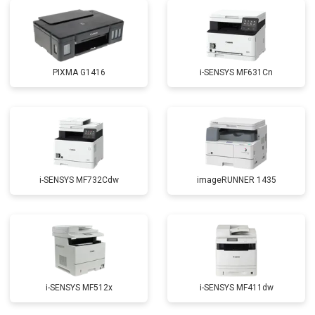
PIXMA G1416
i-SENSYS MF631Cn
i-SENSYS MF732Cdw
imageRUNNER 1435
i-SENSYS MF512x
i-SENSYS MF411dw