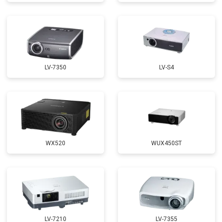
LV-7350
LV-S4
WX520
WUX450ST
LV-7210
LV-7355