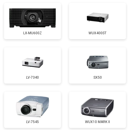
LX-MU600Z
WUX400ST
LV-7340
SX50
LV-7545
WUX10 MARK II