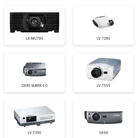
LX-MU700
LV 7280
SX80 MARK II D
LV-7555
LV-7390
SX60