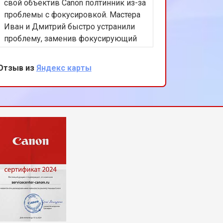
свой объектив Canon полтинник из-за
обслужи
проблемы с фокусировкой. Мастера
МФУ нуж
Иван и Дмитрий быстро устранили
из-за н
проблему, заменив фокусирующий
блока, 
механизм. Стоимость и качество
операти
ремонта меня полностью устроили,
насколь
Отзыв из
Яндекс карты
Отзыв из
хорошее обслуживание, рекомендую
этот сервис!