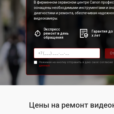
В фирменном сервисном центре Canon профес
оснащены необходимыми инструментами и зн
диагностики и ремонта, обеспечивая надежно
видеокамеры.
Экспресс
Гарантия до 
ремонт в день
х лет
обращения
От
Нажимая на кнопку отправить я даю свое согласие
данных.
Цены на ремонт видео