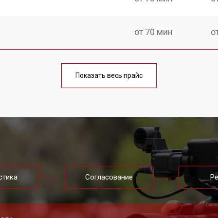
от 70 мин
о
от 60 мин
о
Показать весь прайс
стика
Согласование
Р