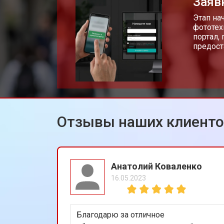
Заяв
Этап на
фототех
портал,
предост
Отзывы наших клиент
Анатолий Коваленко
16.05.2023
Благодарю за отличное