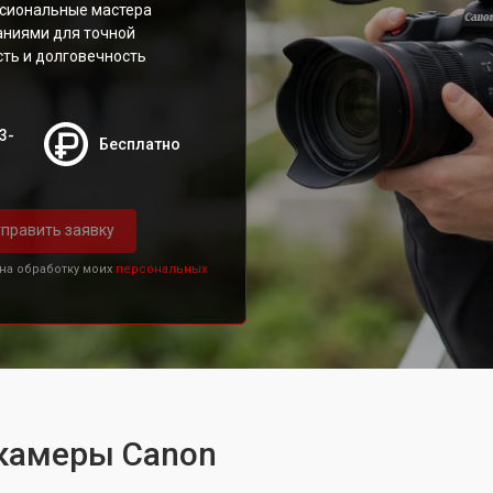
сиональные мастера
аниями для точной
сть и долговечность
3-
Бесплатно
править заявку
 на обработку моих
персональных
камеры Canon