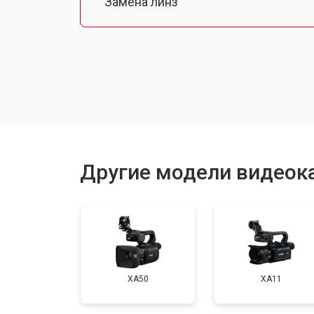
Замена линз
Замена шлейфа фокусировки
Восстановление после залития
Другие модели видеок
XA50
XA11