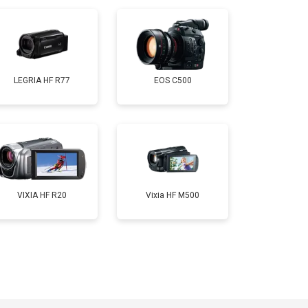
LEGRIA HF R77
EOS C500
VIXIA HF R20
Vixia HF M500