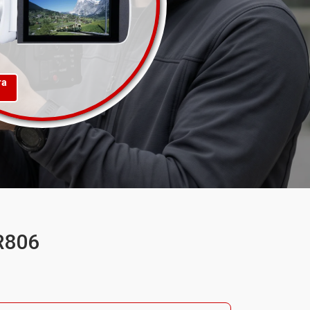
та
R806