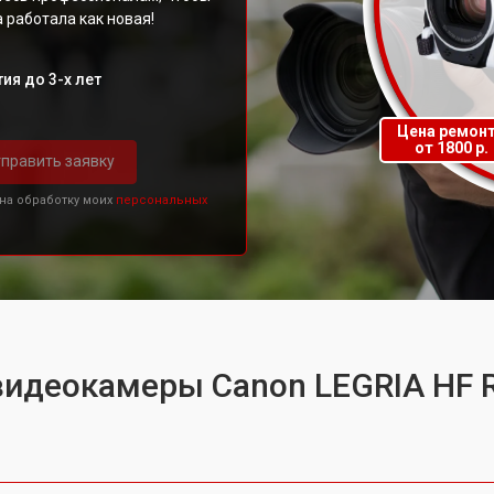
 работала как новая!
ия до 3-х лет
Цена ремон
от 1800 р.
править заявку
 на обработку моих
персональных
видеокамеры Canon LEGRIA HF 