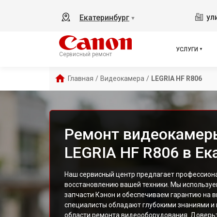
ул
Екатеринбург
▼
УСЛУГИ
Сервисный ремонт
Главная
/
Видеокамера
/
LEGRIA HF R806
Ремонт видеокамер
LEGRIA HF R806 в Ек
Наш сервисный центр предлагает профессиона
восстановлению вашей техники. Мы используе
запчасти Кэнон и обеспечиваем гарантию на 
специалисты обладают глубокими знаниями и
области ремонта видеооборудования. Доверь