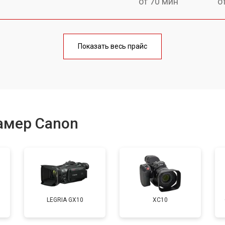
от 70 мин
о
от 70 мин
о
Показать весь прайс
от 60 мин
о
амер Canon
LEGRIA GX10
XC10