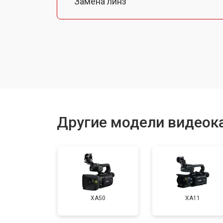
Замена линз
Замена шлейфа фокусировки
Восстановление после залития
Другие модели видеок
XA50
XA11