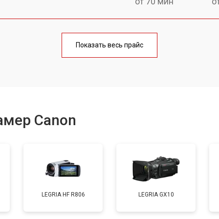
от 70 мин
о
от 70 мин
о
Показать весь прайс
от 60 мин
о
амер Canon
LEGRIA HF R806
LEGRIA GX10