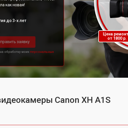
а как новая!
ия до 3-х лет
Цена ремон
от 1800 р.
править заявку
 на обработку моих
персональных
 видеокамеры Canon XH A1S